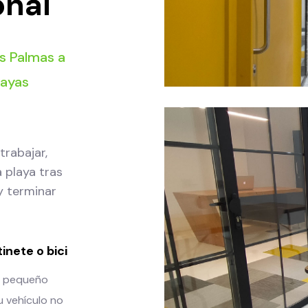
onal
as Palmas a
layas
trabajar,
 playa tras
y terminar
inete o bici
n pequeño
u vehículo no